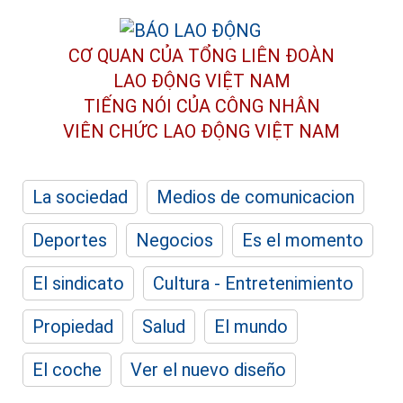
CƠ QUAN CỦA TỔNG LIÊN ĐOÀN
LAO ĐỘNG VIỆT NAM
TIẾNG NÓI CỦA CÔNG NHÂN
VIÊN CHỨC LAO ĐỘNG
VIỆT NAM
La sociedad
Medios de comunicacion
Deportes
Negocios
Es el momento
El sindicato
Cultura - Entretenimiento
Propiedad
Salud
El mundo
El coche
Ver el nuevo diseño