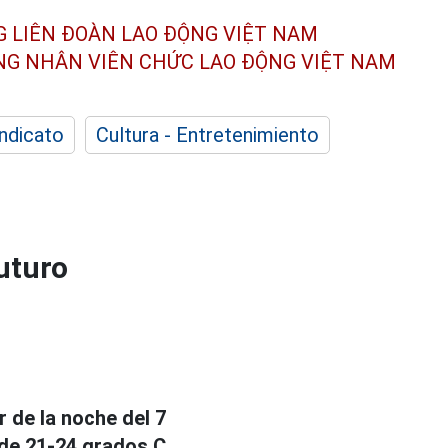
G LIÊN ĐOÀN
LAO ĐỘNG VIỆT NAM
ÔNG NHÂN
VIÊN CHỨC LAO ĐỘNG
VIỆT NAM
indicato
Cultura - Entretenimiento
futuro
r de la noche del 7
de 21-24 grados C,