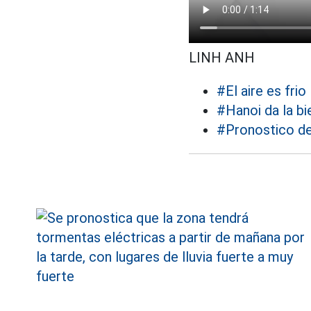
LINH ANH
#El aire es frio
#Hanoi da la bie
#Pronostico de