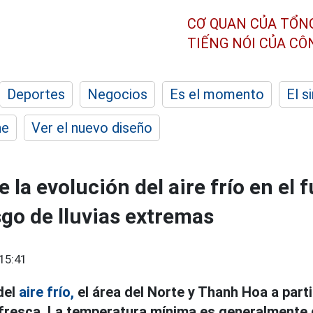
CƠ QUAN CỦA TỔN
TIẾNG NÓI CỦA C
Deportes
Negocios
Es el momento
El s
he
Ver el nuevo diseño
 la evolución del aire frío en el 
sgo de lluvias extremas
15:41
del
aire frío,
el área del Norte y Thanh Hoa a parti
fresca. La temperatura mínima es generalmente 