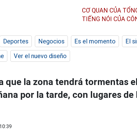
CƠ QUAN CỦA TỔN
TIẾNG NÓI CỦA C
Deportes
Negocios
Es el momento
El s
he
Ver el nuevo diseño
a que la zona tendrá tormentas el
ana por la tarde, con lugares de 
10:39