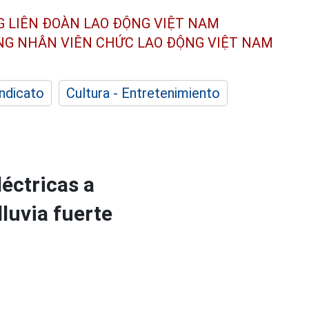
G LIÊN ĐOÀN
LAO ĐỘNG VIỆT NAM
ÔNG NHÂN
VIÊN CHỨC LAO ĐỘNG
VIỆT NAM
indicato
Cultura - Entretenimiento
éctricas a
lluvia fuerte