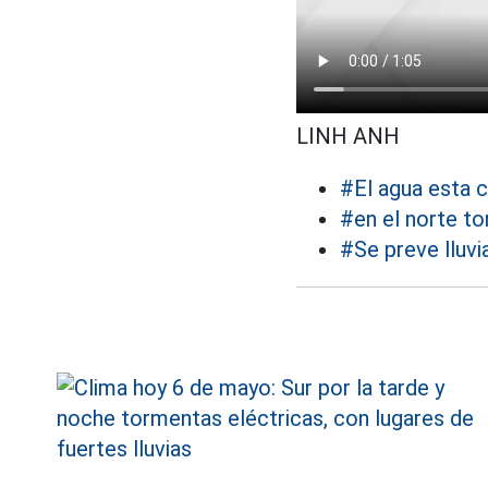
LINH ANH
#El agua esta 
#en el norte to
#Se preve lluvi