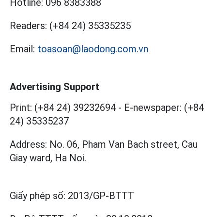
Hotline:
096 8383388
Readers:
(+84 24) 35335235
Email:
toasoan@laodong.com.vn
Advertising Support
Print: (+84 24) 39232694
-
E-newspaper: (+84
24) 35335237
Address: No. 06, Pham Van Bach street, Cau
Giay ward, Ha Noi.
Giấy phép số:
2013/GP-BTTT