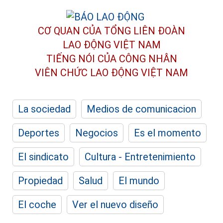
CƠ QUAN CỦA TỔNG LIÊN ĐOÀN
LAO ĐỘNG VIỆT NAM
TIẾNG NÓI CỦA CÔNG NHÂN
VIÊN CHỨC LAO ĐỘNG
VIỆT NAM
La sociedad
Medios de comunicacion
Deportes
Negocios
Es el momento
El sindicato
Cultura - Entretenimiento
Propiedad
Salud
El mundo
El coche
Ver el nuevo diseño