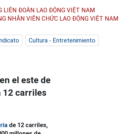
G LIÊN ĐOÀN
LAO ĐỘNG VIỆT NAM
ÔNG NHÂN
VIÊN CHỨC LAO ĐỘNG
VIỆT NAM
indicato
Cultura - Entretenimiento
en el este de
 12 carriles
ria
de 12 carriles,
000 millones de