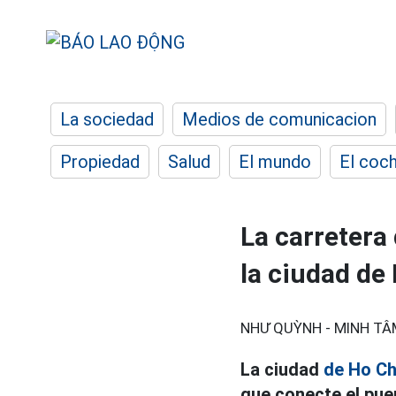
La sociedad
Medios de comunicacion
Propiedad
Salud
El mundo
El coc
La carretera
la ciudad de
NHƯ QUỲNH - MINH TÂ
La ciudad
de Ho Ch
que conecte el puer