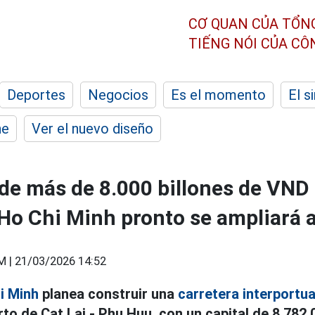
CƠ QUAN CỦA TỔN
TIẾNG NÓI CỦA C
Deportes
Negocios
Es el momento
El s
he
Ver el nuevo diseño
 de más de 8.000 billones de VND 
 Ho Chi Minh pronto se ampliará a
M |
21/03/2026 14:52
i Minh
planea construir una
carretera interportua
to de Cat Lai - Phu Huu, con un capital de 8.782.