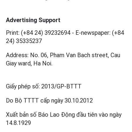
Advertising Support
Print: (+84 24) 39232694
-
E-newspaper: (+84
24) 35335237
Address: No. 06, Pham Van Bach street, Cau
Giay ward, Ha Noi.
Giấy phép số:
2013/GP-BTTT
Do Bộ TTTT cấp
ngày 30.10.2012
Xuất bản số Báo Lao Động đầu tiên vào ngày
14.8.1929