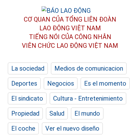
CƠ QUAN CỦA TỔNG LIÊN ĐOÀN
LAO ĐỘNG VIỆT NAM
TIẾNG NÓI CỦA CÔNG NHÂN
VIÊN CHỨC LAO ĐỘNG
VIỆT NAM
La sociedad
Medios de comunicacion
Deportes
Negocios
Es el momento
El sindicato
Cultura - Entretenimiento
Propiedad
Salud
El mundo
El coche
Ver el nuevo diseño