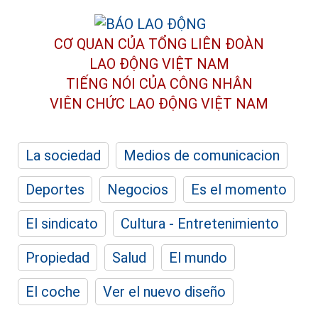
CƠ QUAN CỦA TỔNG LIÊN ĐOÀN
LAO ĐỘNG VIỆT NAM
TIẾNG NÓI CỦA CÔNG NHÂN
VIÊN CHỨC LAO ĐỘNG
VIỆT NAM
La sociedad
Medios de comunicacion
Deportes
Negocios
Es el momento
El sindicato
Cultura - Entretenimiento
Propiedad
Salud
El mundo
El coche
Ver el nuevo diseño