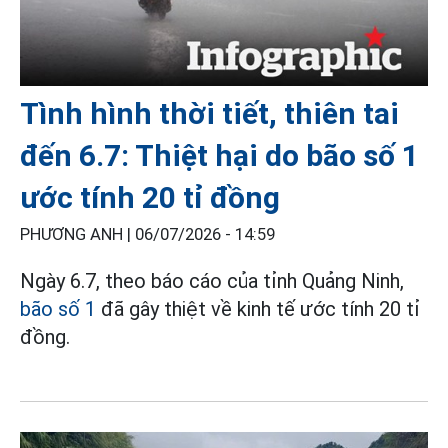
Tình hình thời tiết, thiên tai
đến 6.7: Thiệt hại do bão số 1
ước tính 20 tỉ đồng
PHƯƠNG ANH |
06/07/2026 - 14:59
Ngày 6.7, theo báo cáo của tỉnh Quảng Ninh,
bão số 1
đã gây thiệt về kinh tế ước tính 20 tỉ
đồng.