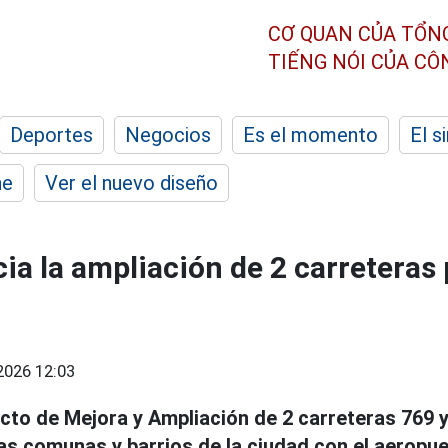
CƠ QUAN CỦA TỔN
TIẾNG NÓI CỦA C
Deportes
Negocios
Es el momento
El s
he
Ver el nuevo diseño
cia la ampliación de 2 carreteras 
2026 12:03
ecto de Mejora y Ampliación de 2 carreteras 769 
las comunas y barrios de la ciudad con el aeropu