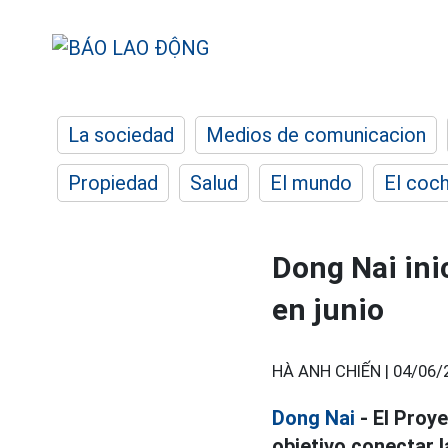
La sociedad
Medios de comunicacion
Propiedad
Salud
El mundo
El coc
Dong Nai ini
en junio
HÀ ANH CHIẾN |
04/06/
Dong Nai
- El Proy
objetivo conectar 