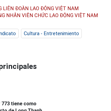
G LIÊN ĐOÀN
LAO ĐỘNG VIỆT NAM
ÔNG NHÂN
VIÊN CHỨC LAO ĐỘNG
VIỆT NAM
indicato
Cultura - Entretenimiento
principales
y 773 tiene como
erto de Long Thanh.