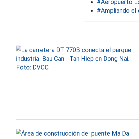
#Aeropuerto L
#Ampliando el