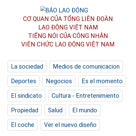
CƠ QUAN CỦA TỔNG LIÊN ĐOÀN
LAO ĐỘNG VIỆT NAM
TIẾNG NÓI CỦA CÔNG NHÂN
VIÊN CHỨC LAO ĐỘNG
VIỆT NAM
La sociedad
Medios de comunicacion
Deportes
Negocios
Es el momento
El sindicato
Cultura - Entretenimiento
Propiedad
Salud
El mundo
El coche
Ver el nuevo diseño