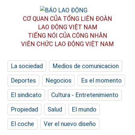
CƠ QUAN CỦA TỔNG LIÊN ĐOÀN
LAO ĐỘNG VIỆT NAM
TIẾNG NÓI CỦA CÔNG NHÂN
VIÊN CHỨC LAO ĐỘNG
VIỆT NAM
La sociedad
Medios de comunicacion
Deportes
Negocios
Es el momento
El sindicato
Cultura - Entretenimiento
Propiedad
Salud
El mundo
El coche
Ver el nuevo diseño