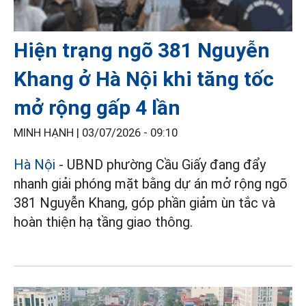
Hiện trạng ngõ 381 Nguyễn
Khang ở Hà Nội khi tăng tốc
mở rộng gấp 4 lần
MINH HẠNH |
03/07/2026 - 09:10
Hà Nội
- UBND phường Cầu Giấy đang đẩy
nhanh giải phóng mặt bằng dự án mở rộng ngõ
381 Nguyễn Khang, góp phần giảm ùn tắc và
hoàn thiện hạ tầng giao thông.