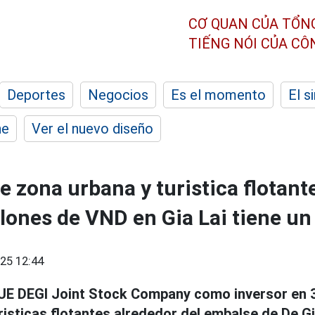
CƠ QUAN CỦA TỔN
TIẾNG NÓI CỦA C
Deportes
Negocios
Es el momento
El s
he
Ver el nuevo diseño
de zona urbana y turistica flotan
llones de VND en Gia Lai tiene un
25 12:44
UE DEGI Joint Stock Company como inversor en 
risticas flotantes alrededor del embalse de De Gi