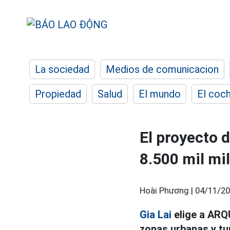
La sociedad
Medios de comunicacion
Propiedad
Salud
El mundo
El coc
El proyecto 
8.500 mil mi
Hoài Phương |
04/11/20
Gia Lai
elige a ARQ
zonas urbanas y tu