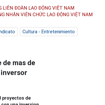
G LIÊN ĐOÀN
LAO ĐỘNG VIỆT NAM
ÔNG NHÂN
VIÊN CHỨC LAO ĐỘNG
VIỆT NAM
indicato
Cultura - Entretenimiento
te de mas de
 inversor
3 proyectos de
 con una inversion