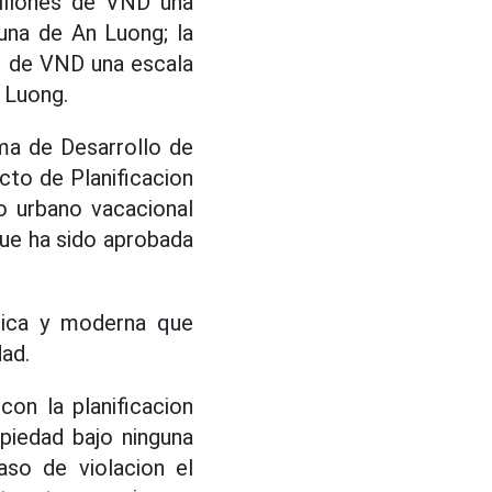
millones de VND una
na de An Luong; la
s de VND una escala
 Luong.
ma de Desarrollo de
cto de Planificacion
o urbano vacacional
que ha sido aprobada
nica y moderna que
dad.
on la planificacion
piedad bajo ninguna
so de violacion el