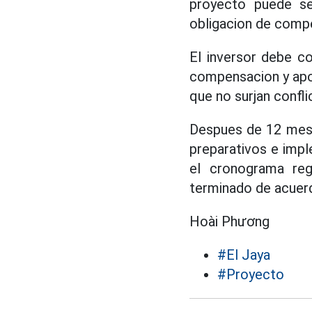
proyecto puede se
obligacion de comp
El inversor debe co
compensacion y apo
que no surjan confli
Despues de 12 meses
preparativos e impl
el cronograma reg
terminado de acuerd
Hoài Phương
#El Jaya
#Proyecto