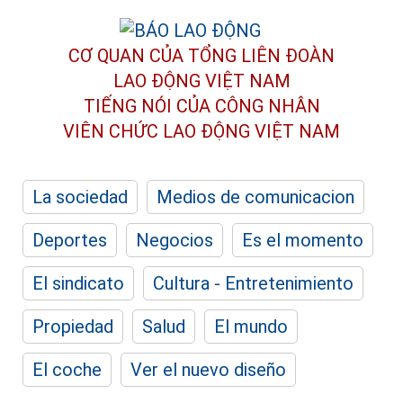
CƠ QUAN CỦA TỔNG LIÊN ĐOÀN
LAO ĐỘNG VIỆT NAM
TIẾNG NÓI CỦA CÔNG NHÂN
VIÊN CHỨC LAO ĐỘNG
VIỆT NAM
La sociedad
Medios de comunicacion
Deportes
Negocios
Es el momento
El sindicato
Cultura - Entretenimiento
Propiedad
Salud
El mundo
El coche
Ver el nuevo diseño