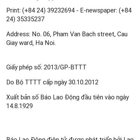
Print: (+84 24) 39232694
-
E-newspaper: (+84
24) 35335237
Address: No. 06, Pham Van Bach street, Cau
Giay ward, Ha Noi.
Giấy phép số:
2013/GP-BTTT
Do Bộ TTTT cấp
ngày 30.10.2012
Xuất bản số Báo Lao Động đầu tiên vào ngày
14.8.1929
Báo Lao Động điện tử được phát triển bởi
Lao