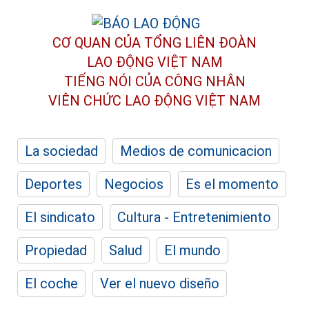
CƠ QUAN CỦA TỔNG LIÊN ĐOÀN
LAO ĐỘNG VIỆT NAM
TIẾNG NÓI CỦA CÔNG NHÂN
VIÊN CHỨC LAO ĐỘNG
VIỆT NAM
La sociedad
Medios de comunicacion
Deportes
Negocios
Es el momento
El sindicato
Cultura - Entretenimiento
Propiedad
Salud
El mundo
El coche
Ver el nuevo diseño