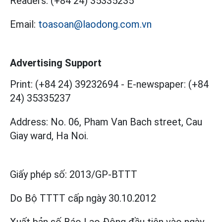
Readers:
(+84 24) 35335235
Email:
toasoan@laodong.com.vn
Advertising Support
Print: (+84 24) 39232694
-
E-newspaper: (+84
24) 35335237
Address: No. 06, Pham Van Bach street, Cau
Giay ward, Ha Noi.
Giấy phép số:
2013/GP-BTTT
Do Bộ TTTT cấp
ngày 30.10.2012
Xuất bản số Báo Lao Động đầu tiên vào ngày