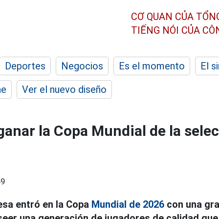
CƠ QUAN CỦA TỔN
TIẾNG NÓI CỦA C
Deportes
Negocios
Es el momento
El s
he
Ver el nuevo diseño
 ganar la Copa Mundial de la sele
59
esa entró en la Copa
Mundial de 2026
con una gra
seer una generación de jugadores de calidad que