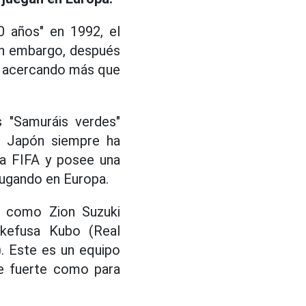
0 años" en 1992, el
Sin embargo, después
tá acercando más que
 "Samuráis verdes"
3, Japón siempre ha
la FIFA y posee una
jugando en Europa.
d como Zion Suzuki
akefusa Kubo (Real
. Este es un equipo
te fuerte como para