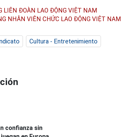
G LIÊN ĐOÀN
LAO ĐỘNG VIỆT NAM
ÔNG NHÂN
VIÊN CHỨC LAO ĐỘNG
VIỆT NAM
indicato
Cultura - Entretenimiento
cción
n confianza sin
 juegan en Europa.