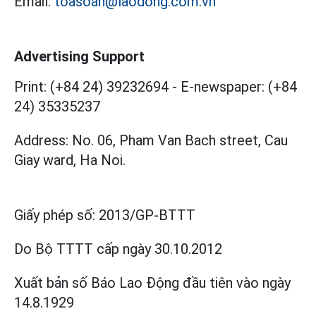
Email:
toasoan@laodong.com.vn
Advertising Support
Print: (+84 24) 39232694
-
E-newspaper: (+84
24) 35335237
Address: No. 06, Pham Van Bach street, Cau
Giay ward, Ha Noi.
Giấy phép số:
2013/GP-BTTT
Do Bộ TTTT cấp
ngày 30.10.2012
Xuất bản số Báo Lao Động đầu tiên vào ngày
14.8.1929