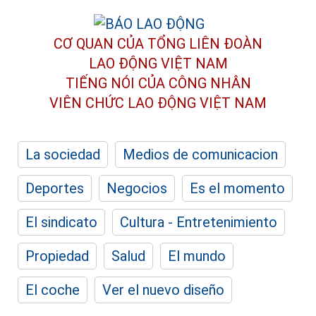
CƠ QUAN CỦA TỔNG LIÊN ĐOÀN
LAO ĐỘNG VIỆT NAM
TIẾNG NÓI CỦA CÔNG NHÂN
VIÊN CHỨC LAO ĐỘNG
VIỆT NAM
La sociedad
Medios de comunicacion
Deportes
Negocios
Es el momento
El sindicato
Cultura - Entretenimiento
Propiedad
Salud
El mundo
El coche
Ver el nuevo diseño