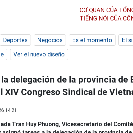
CƠ QUAN CỦA TỔN
TIẾNG NÓI CỦA C
Deportes
Negocios
Es el momento
El s
he
Ver el nuevo diseño
la delegación de la provincia de
 al XIV Congreso Sindical de Viet
26 14:21
rada Tran Huy Phuong, Vicesecretario del Comité 
y asignó tareas a la delegación de la provincia d