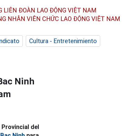
G LIÊN ĐOÀN
LAO ĐỘNG VIỆT NAM
ÔNG NHÂN
VIÊN CHỨC LAO ĐỘNG
VIỆT NAM
indicato
Cultura - Entretenimiento
 Bac Ninh
nam
Provincial del
e
Bac Ninh
para