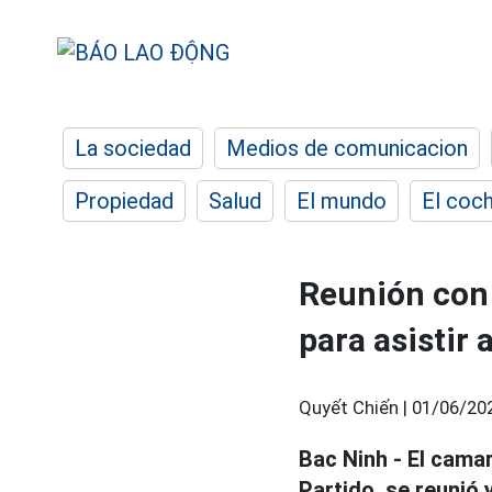
La sociedad
Medios de comunicacion
Propiedad
Salud
El mundo
El coc
Reunión con 
para asistir
Quyết Chiến |
01/06/20
Bac Ninh - El cama
Partido, se reunió 