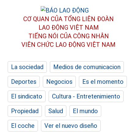
CƠ QUAN CỦA TỔNG LIÊN ĐOÀN
LAO ĐỘNG VIỆT NAM
TIẾNG NÓI CỦA CÔNG NHÂN
VIÊN CHỨC LAO ĐỘNG
VIỆT NAM
La sociedad
Medios de comunicacion
Deportes
Negocios
Es el momento
El sindicato
Cultura - Entretenimiento
Propiedad
Salud
El mundo
El coche
Ver el nuevo diseño