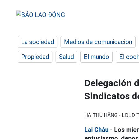
La sociedad
Medios de comunicacion
Propiedad
Salud
El mundo
El coc
Delegación d
Sindicatos 
HÀ THU HẰNG - LĐLĐ T
Lai Châu
- Los miem
entusiasmo, deposi