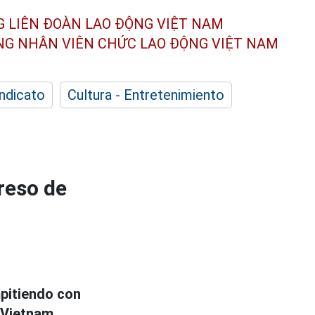
G LIÊN ĐOÀN
LAO ĐỘNG VIỆT NAM
ÔNG NHÂN
VIÊN CHỨC LAO ĐỘNG
VIỆT NAM
indicato
Cultura - Entretenimiento
reso de
mpitiendo con
 Vietnam.