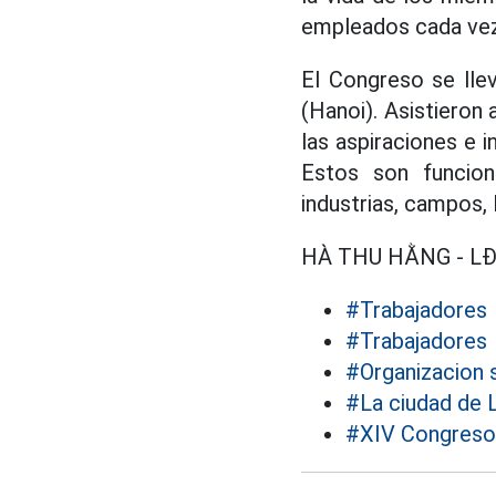
empleados cada vez
El Congreso se lle
(Hanoi). Asistieron
las aspiraciones e i
Estos son funciona
industrias, campos, 
HÀ THU HẰNG - LĐ
#Trabajadores
#Trabajadores
#Organizacion s
#La ciudad de 
#XIV Congreso 