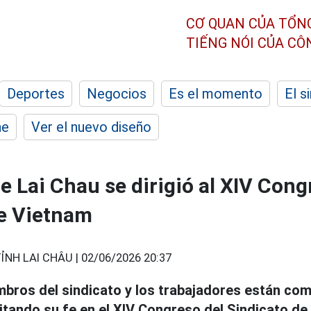
CƠ QUAN CỦA TỔN
TIẾNG NÓI CỦA C
Deportes
Negocios
Es el momento
El s
he
Ver el nuevo diseño
e Lai Chau se dirigió al XIV Cong
de Vietnam
ỈNH LAI CHÂU |
02/06/2026 20:37
bros del sindicato y los trabajadores están co
tando su fe en el XIV Congreso del Sindicato de