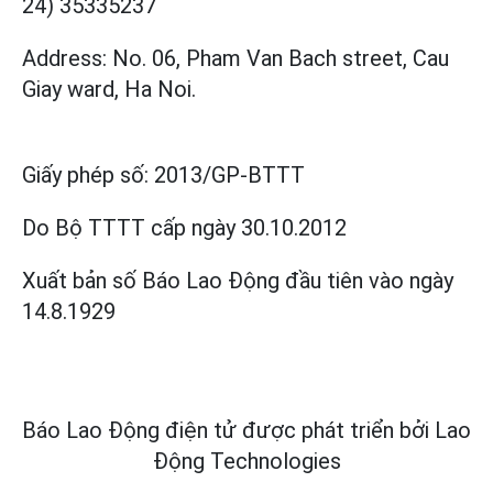
24) 35335237
Address: No. 06, Pham Van Bach street, Cau
Giay ward, Ha Noi.
Giấy phép số:
2013/GP-BTTT
Do Bộ TTTT cấp
ngày 30.10.2012
Xuất bản số Báo Lao Động đầu tiên vào ngày
14.8.1929
Báo Lao Động điện tử được phát triển bởi
Lao
Động Technologies