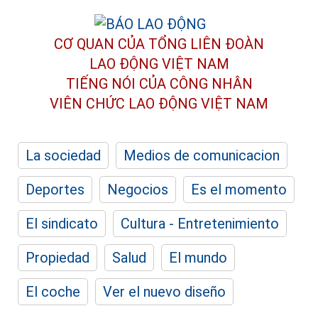
CƠ QUAN CỦA TỔNG LIÊN ĐOÀN
LAO ĐỘNG VIỆT NAM
TIẾNG NÓI CỦA CÔNG NHÂN
VIÊN CHỨC LAO ĐỘNG
VIỆT NAM
La sociedad
Medios de comunicacion
Deportes
Negocios
Es el momento
El sindicato
Cultura - Entretenimiento
Propiedad
Salud
El mundo
El coche
Ver el nuevo diseño