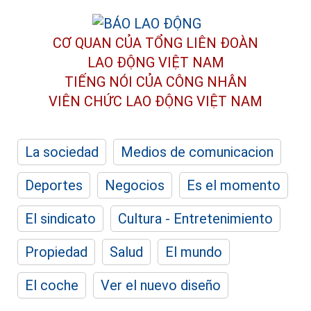
CƠ QUAN CỦA TỔNG LIÊN ĐOÀN
LAO ĐỘNG VIỆT NAM
TIẾNG NÓI CỦA CÔNG NHÂN
VIÊN CHỨC LAO ĐỘNG
VIỆT NAM
La sociedad
Medios de comunicacion
Deportes
Negocios
Es el momento
El sindicato
Cultura - Entretenimiento
Propiedad
Salud
El mundo
El coche
Ver el nuevo diseño