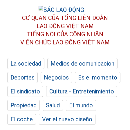
CƠ QUAN CỦA TỔNG LIÊN ĐOÀN
LAO ĐỘNG VIỆT NAM
TIẾNG NÓI CỦA CÔNG NHÂN
VIÊN CHỨC LAO ĐỘNG
VIỆT NAM
La sociedad
Medios de comunicacion
Deportes
Negocios
Es el momento
El sindicato
Cultura - Entretenimiento
Propiedad
Salud
El mundo
El coche
Ver el nuevo diseño