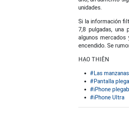
unidades.
Si la información fi
7,8 pulgadas, una 
algunos mercados y
encendido. Se rumore
HẠO THIÊN
#Las manzanas
#Pantalla pleg
#iPhone plegab
#iPhone Ultra