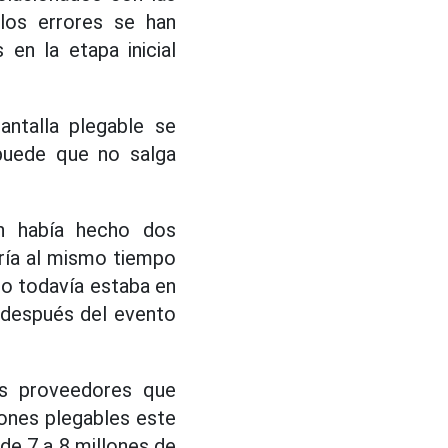
los errores se han
en la etapa inicial
antalla plegable se
 puede que no salga
n había hecho dos
ería al mismo tiempo
to todavía estaba en
 después del evento
os proveedores que
ones plegables este
 de 7 a 8 millones de