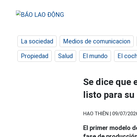
La sociedad
Medios de comunicacion
Propiedad
Salud
El mundo
El coc
Se dice que 
listo para s
HẠO THIÊN |
09/07/202
El primer modelo 
fase de producció