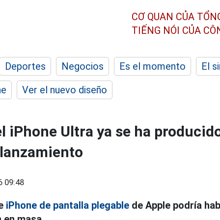
CƠ QUAN CỦA TỔN
TIẾNG NÓI CỦA C
Deportes
Negocios
Es el momento
El s
he
Ver el nuevo diseño
el iPhone Ultra ya se ha producid
u lanzamiento
6 09:48
de
iPhone de pantalla plegable
de Apple podría hab
n en masa.