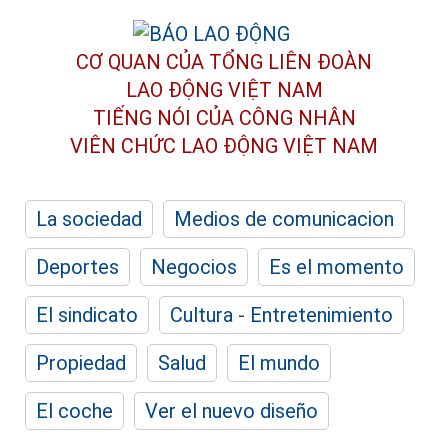
CƠ QUAN CỦA TỔNG LIÊN ĐOÀN
LAO ĐỘNG VIỆT NAM
TIẾNG NÓI CỦA CÔNG NHÂN
VIÊN CHỨC LAO ĐỘNG
VIỆT NAM
La sociedad
Medios de comunicacion
Deportes
Negocios
Es el momento
El sindicato
Cultura - Entretenimiento
Propiedad
Salud
El mundo
El coche
Ver el nuevo diseño