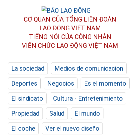
CƠ QUAN CỦA TỔNG LIÊN ĐOÀN
LAO ĐỘNG VIỆT NAM
TIẾNG NÓI CỦA CÔNG NHÂN
VIÊN CHỨC LAO ĐỘNG
VIỆT NAM
La sociedad
Medios de comunicacion
Deportes
Negocios
Es el momento
El sindicato
Cultura - Entretenimiento
Propiedad
Salud
El mundo
El coche
Ver el nuevo diseño