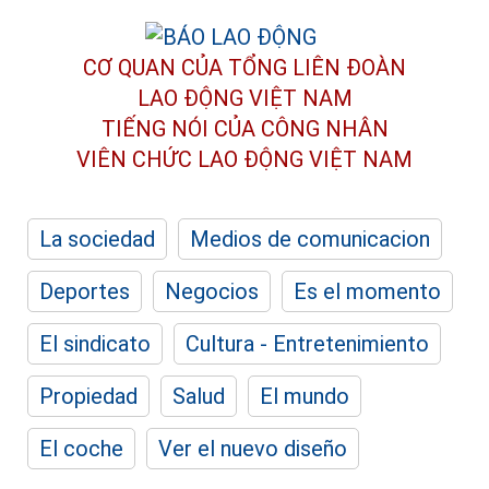
CƠ QUAN CỦA TỔNG LIÊN ĐOÀN
LAO ĐỘNG VIỆT NAM
TIẾNG NÓI CỦA CÔNG NHÂN
VIÊN CHỨC LAO ĐỘNG
VIỆT NAM
La sociedad
Medios de comunicacion
Deportes
Negocios
Es el momento
El sindicato
Cultura - Entretenimiento
Propiedad
Salud
El mundo
El coche
Ver el nuevo diseño