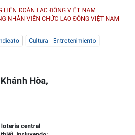
G LIÊN ĐOÀN
LAO ĐỘNG VIỆT NAM
ÔNG NHÂN
VIÊN CHỨC LAO ĐỘNG
VIỆT NAM
indicato
Cultura - Entretenimiento
o: Khánh Hòa,
 lotería central
thiết, incluyendo: