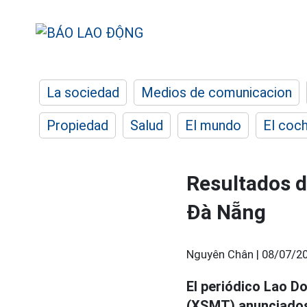
La sociedad
Medios de comunicacion
Propiedad
Salud
El mundo
El coc
Resultados de
Đà Nẵng
Nguyên Chân |
08/07/20
El periódico Lao Do
(XSMT) anunciados h