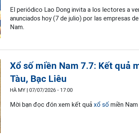
El periódico Lao Dong invita a los lectores a ve
anunciados hoy (7 de julio) por las empresas de 
Nam.
Xổ số miền Nam 7.7: Kết quả 
Tàu, Bạc Liêu
HÀ MY |
07/07/2026 - 17:00
Mời bạn đọc đón xem kết quả
xổ số
miền Nam h