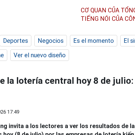
CƠ QUAN CỦA TỔN
TIẾNG NÓI CỦA C
Deportes
Negocios
Es el momento
El s
he
Ver el nuevo diseño
 la lotería central hoy 8 de juli
26 17:49
ng invita a los lectores a ver los resultados de la
oy (8 de julio) por las empresas de lotería kiến 