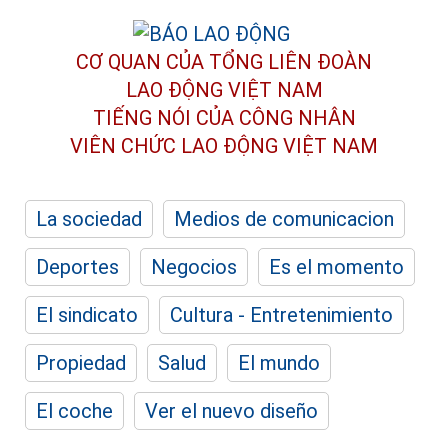
CƠ QUAN CỦA TỔNG LIÊN ĐOÀN
LAO ĐỘNG VIỆT NAM
TIẾNG NÓI CỦA CÔNG NHÂN
VIÊN CHỨC LAO ĐỘNG
VIỆT NAM
La sociedad
Medios de comunicacion
Deportes
Negocios
Es el momento
El sindicato
Cultura - Entretenimiento
Propiedad
Salud
El mundo
El coche
Ver el nuevo diseño