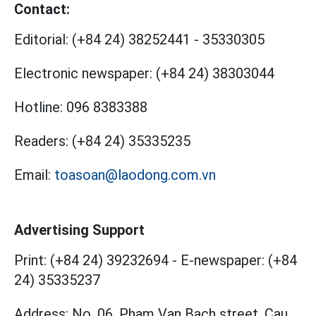
Contact:
Editorial:
(+84 24) 38252441
-
35330305
Electronic newspaper:
(+84 24) 38303044
Hotline:
096 8383388
Readers:
(+84 24) 35335235
Email:
toasoan@laodong.com.vn
Advertising Support
Print: (+84 24) 39232694
-
E-newspaper: (+84
24) 35335237
Address: No. 06, Pham Van Bach street, Cau