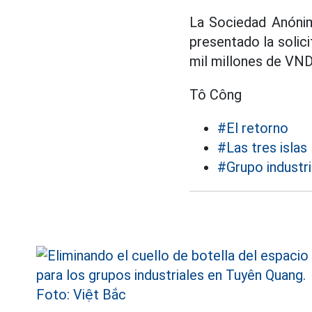
La Sociedad Anónim
presentado la solici
mil millones de VND
Tô Công
#El retorno
#Las tres islas
#Grupo industri