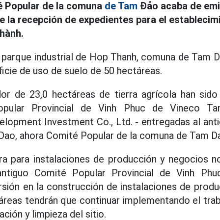
é Popular de la comuna
de Tam
Đảo acaba de emit
la recepción de expedientes para el establecim
Thành.
 parque industrial de Hop Thanh, comuna de Tam D
ficie de uso de suelo de 50 hectáreas.
dor de 23,0 hectáreas de tierra agrícola han sid
opular Provincial de Vinh Phuc de Vineco Tam
elopment Investment Co., Ltd. - entregadas al ant
 Dao, ahora Comité Popular de la comuna de Tam Da
ra para instalaciones de producción y negocios n
antiguo Comité Popular Provincial de Vinh Ph
rsión en la construcción de instalaciones de prod
táreas tendrán que continuar implementando el tra
ción y limpieza del sitio.