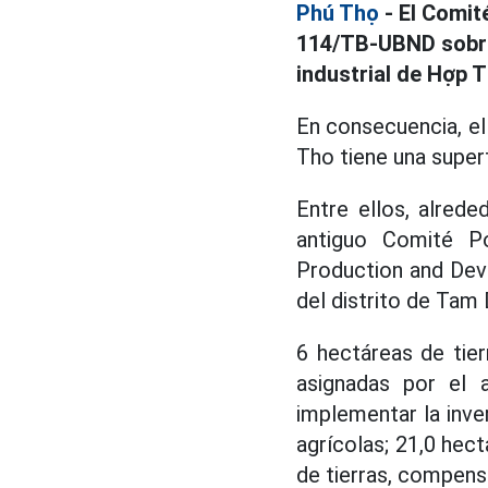
Phú Thọ
- El Comit
114/TB-UBND sobre 
industrial de Hợp 
En consecuencia, el
Tho tiene una super
Entre ellos, alrede
antiguo Comité P
Production and Dev
del distrito de Tam
6 hectáreas de tier
asignadas por el 
implementar la inve
agrícolas; 21,0 hec
de tierras, compensa