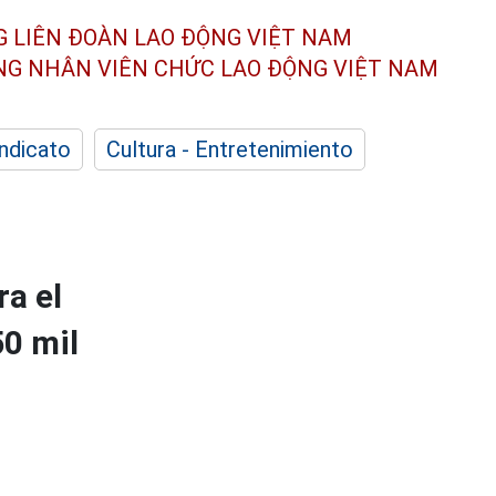
G LIÊN ĐOÀN
LAO ĐỘNG VIỆT NAM
ÔNG NHÂN
VIÊN CHỨC LAO ĐỘNG
VIỆT NAM
indicato
Cultura - Entretenimiento
a el
50 mil