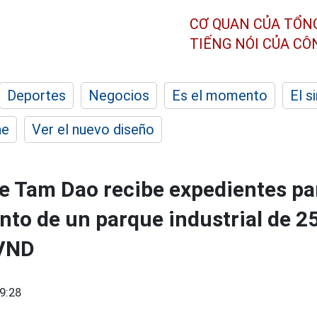
CƠ QUAN CỦA TỔN
TIẾNG NÓI CỦA C
Deportes
Negocios
Es el momento
El s
he
Ver el nuevo diseño
 Tam Dao recibe expedientes par
nto de un parque industrial de 2
 VND
9:28