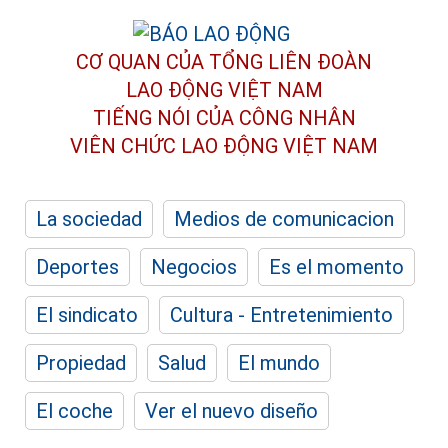
CƠ QUAN CỦA TỔNG LIÊN ĐOÀN
LAO ĐỘNG VIỆT NAM
TIẾNG NÓI CỦA CÔNG NHÂN
VIÊN CHỨC LAO ĐỘNG
VIỆT NAM
La sociedad
Medios de comunicacion
Deportes
Negocios
Es el momento
El sindicato
Cultura - Entretenimiento
Propiedad
Salud
El mundo
El coche
Ver el nuevo diseño