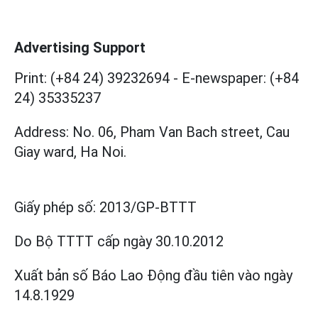
Advertising Support
Print: (+84 24) 39232694
-
E-newspaper: (+84
24) 35335237
Address: No. 06, Pham Van Bach street, Cau
Giay ward, Ha Noi.
Giấy phép số:
2013/GP-BTTT
Do Bộ TTTT cấp
ngày 30.10.2012
Xuất bản số Báo Lao Động đầu tiên vào ngày
14.8.1929