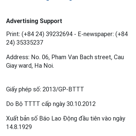
Advertising Support
Print: (+84 24) 39232694
-
E-newspaper: (+84
24) 35335237
Address: No. 06, Pham Van Bach street, Cau
Giay ward, Ha Noi.
Giấy phép số:
2013/GP-BTTT
Do Bộ TTTT cấp
ngày 30.10.2012
Xuất bản số Báo Lao Động đầu tiên vào ngày
14.8.1929