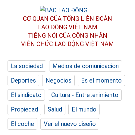
CƠ QUAN CỦA TỔNG LIÊN ĐOÀN
LAO ĐỘNG VIỆT NAM
TIẾNG NÓI CỦA CÔNG NHÂN
VIÊN CHỨC LAO ĐỘNG
VIỆT NAM
La sociedad
Medios de comunicacion
Deportes
Negocios
Es el momento
El sindicato
Cultura - Entretenimiento
Propiedad
Salud
El mundo
El coche
Ver el nuevo diseño