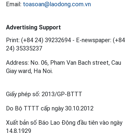
Email:
toasoan@laodong.com.vn
Advertising Support
Print: (+84 24) 39232694
-
E-newspaper: (+84
24) 35335237
Address: No. 06, Pham Van Bach street, Cau
Giay ward, Ha Noi.
Giấy phép số:
2013/GP-BTTT
Do Bộ TTTT cấp
ngày 30.10.2012
Xuất bản số Báo Lao Động đầu tiên vào ngày
14.8.1929