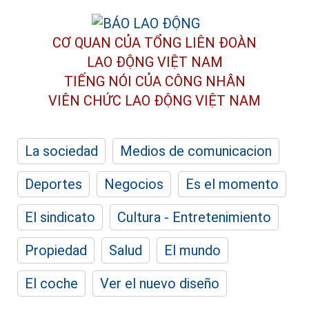
CƠ QUAN CỦA TỔNG LIÊN ĐOÀN
LAO ĐỘNG VIỆT NAM
TIẾNG NÓI CỦA CÔNG NHÂN
VIÊN CHỨC LAO ĐỘNG
VIỆT NAM
La sociedad
Medios de comunicacion
Deportes
Negocios
Es el momento
El sindicato
Cultura - Entretenimiento
Propiedad
Salud
El mundo
El coche
Ver el nuevo diseño