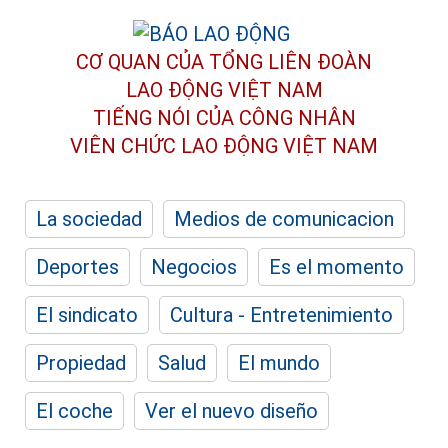
CƠ QUAN CỦA TỔNG LIÊN ĐOÀN
LAO ĐỘNG VIỆT NAM
TIẾNG NÓI CỦA CÔNG NHÂN
VIÊN CHỨC LAO ĐỘNG
VIỆT NAM
La sociedad
Medios de comunicacion
Deportes
Negocios
Es el momento
El sindicato
Cultura - Entretenimiento
Propiedad
Salud
El mundo
El coche
Ver el nuevo diseño