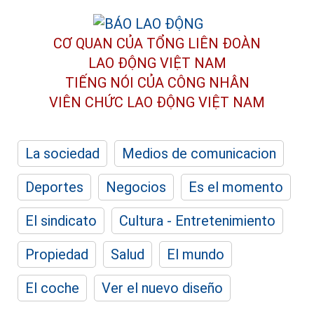
CƠ QUAN CỦA TỔNG LIÊN ĐOÀN
LAO ĐỘNG VIỆT NAM
TIẾNG NÓI CỦA CÔNG NHÂN
VIÊN CHỨC LAO ĐỘNG
VIỆT NAM
La sociedad
Medios de comunicacion
Deportes
Negocios
Es el momento
El sindicato
Cultura - Entretenimiento
Propiedad
Salud
El mundo
El coche
Ver el nuevo diseño