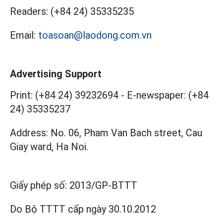
Readers:
(+84 24) 35335235
Email:
toasoan@laodong.com.vn
Advertising Support
Print: (+84 24) 39232694
-
E-newspaper: (+84
24) 35335237
Address: No. 06, Pham Van Bach street, Cau
Giay ward, Ha Noi.
Giấy phép số:
2013/GP-BTTT
Do Bộ TTTT cấp
ngày 30.10.2012