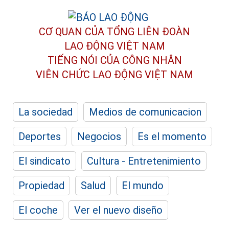
CƠ QUAN CỦA TỔNG LIÊN ĐOÀN
LAO ĐỘNG VIỆT NAM
TIẾNG NÓI CỦA CÔNG NHÂN
VIÊN CHỨC LAO ĐỘNG
VIỆT NAM
La sociedad
Medios de comunicacion
Deportes
Negocios
Es el momento
El sindicato
Cultura - Entretenimiento
Propiedad
Salud
El mundo
El coche
Ver el nuevo diseño