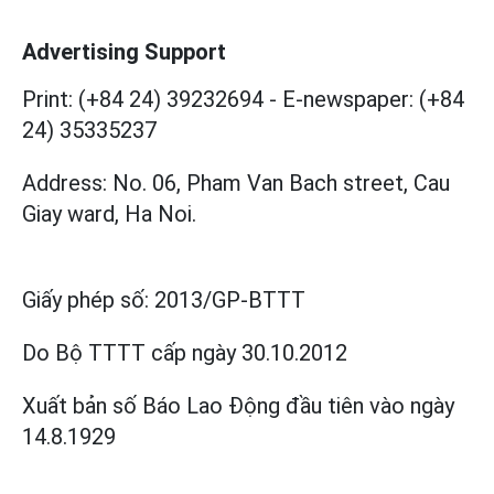
Advertising Support
Print: (+84 24) 39232694
-
E-newspaper: (+84
24) 35335237
Address: No. 06, Pham Van Bach street, Cau
Giay ward, Ha Noi.
Giấy phép số:
2013/GP-BTTT
Do Bộ TTTT cấp
ngày 30.10.2012
Xuất bản số Báo Lao Động đầu tiên vào ngày
14.8.1929