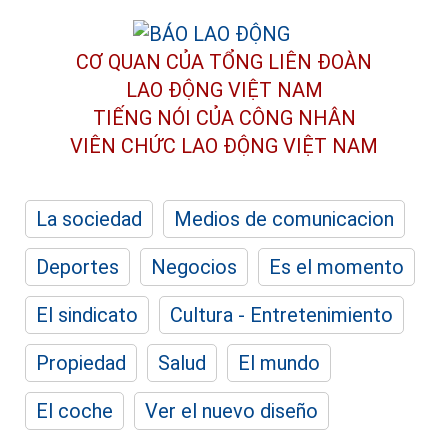
CƠ QUAN CỦA TỔNG LIÊN ĐOÀN
LAO ĐỘNG VIỆT NAM
TIẾNG NÓI CỦA CÔNG NHÂN
VIÊN CHỨC LAO ĐỘNG
VIỆT NAM
La sociedad
Medios de comunicacion
Deportes
Negocios
Es el momento
El sindicato
Cultura - Entretenimiento
Propiedad
Salud
El mundo
El coche
Ver el nuevo diseño