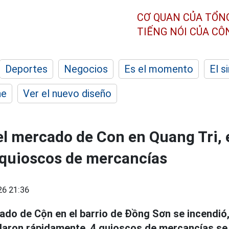
CƠ QUAN CỦA TỔN
TIẾNG NÓI CỦA C
Deportes
Negocios
Es el momento
El s
he
Ver el nuevo diseño
el mercado de Con en Quang Tri, 
 quioscos de mercancías
26 21:36
ado de Cộn en el barrio de Đồng Sơn se incendió,
laron rápidamente, 4 quioscos de mercancías se 