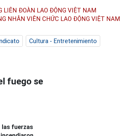
G LIÊN ĐOÀN
LAO ĐỘNG VIỆT NAM
ÔNG NHÂN
VIÊN CHỨC LAO ĐỘNG
VIỆT NAM
indicato
Cultura - Entretenimiento
el fuego se
 las fuerzas
incendiaron.