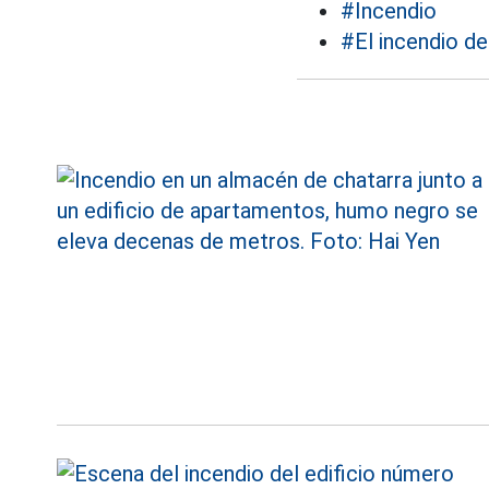
#Incendio
#El incendio d