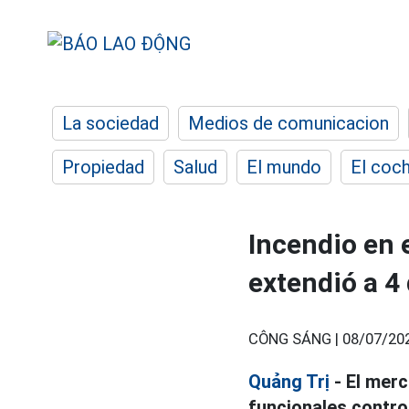
La sociedad
Medios de comunicacion
Propiedad
Salud
El mundo
El coc
Incendio en 
extendió a 4
CÔNG SÁNG |
08/07/20
Quảng Trị
- El merc
funcionales contro