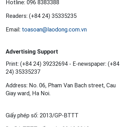
Hotline:
096 8383388
Readers:
(+84 24) 35335235
Email:
toasoan@laodong.com.vn
Advertising Support
Print: (+84 24) 39232694
-
E-newspaper: (+84
24) 35335237
Address: No. 06, Pham Van Bach street, Cau
Giay ward, Ha Noi.
Giấy phép số:
2013/GP-BTTT