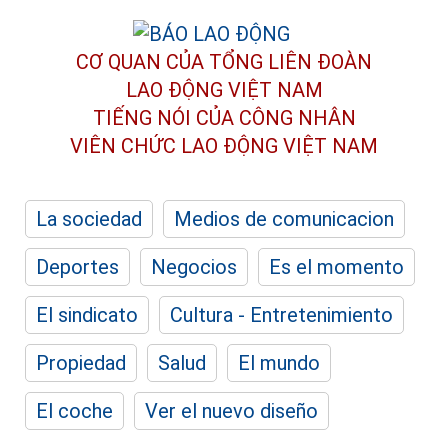
CƠ QUAN CỦA TỔNG LIÊN ĐOÀN
LAO ĐỘNG VIỆT NAM
TIẾNG NÓI CỦA CÔNG NHÂN
VIÊN CHỨC LAO ĐỘNG
VIỆT NAM
La sociedad
Medios de comunicacion
Deportes
Negocios
Es el momento
El sindicato
Cultura - Entretenimiento
Propiedad
Salud
El mundo
El coche
Ver el nuevo diseño