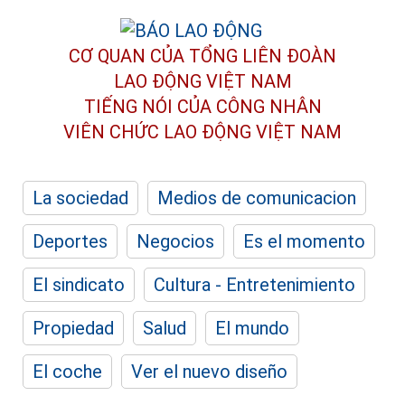
CƠ QUAN CỦA TỔNG LIÊN ĐOÀN
LAO ĐỘNG VIỆT NAM
TIẾNG NÓI CỦA CÔNG NHÂN
VIÊN CHỨC LAO ĐỘNG
VIỆT NAM
La sociedad
Medios de comunicacion
Deportes
Negocios
Es el momento
El sindicato
Cultura - Entretenimiento
Propiedad
Salud
El mundo
El coche
Ver el nuevo diseño