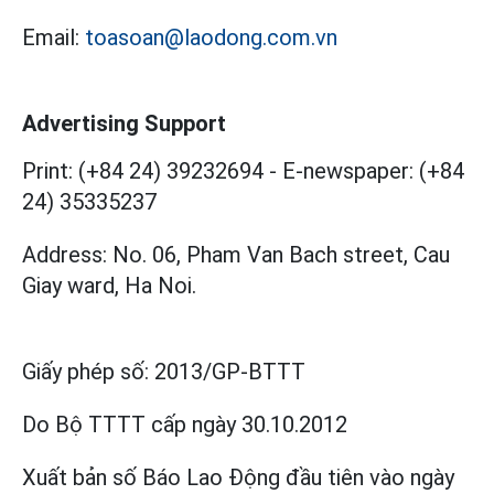
Email:
toasoan@laodong.com.vn
Advertising Support
Print: (+84 24) 39232694
-
E-newspaper: (+84
24) 35335237
Address: No. 06, Pham Van Bach street, Cau
Giay ward, Ha Noi.
Giấy phép số:
2013/GP-BTTT
Do Bộ TTTT cấp
ngày 30.10.2012
Xuất bản số Báo Lao Động đầu tiên vào ngày