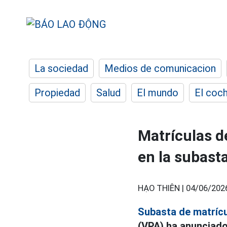
La sociedad
Medios de comunicacion
Propiedad
Salud
El mundo
El coc
Matrículas d
en la subasta
HẠO THIÊN |
04/06/202
Subasta de matríc
(VPA) ha anunciado