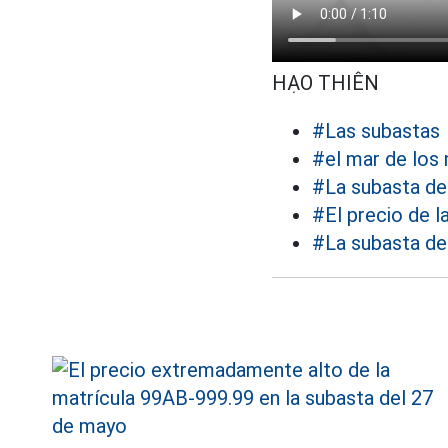
HẠO THIÊN
#Las subastas
#el mar de los
#La subasta de 
#El precio de la
#La subasta de