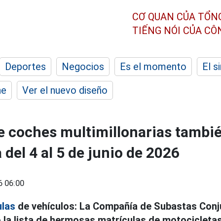
CƠ QUAN CỦA TỔN
TIẾNG NÓI CỦA C
Deportes
Negocios
Es el momento
El s
he
Ver el nuevo diseño
e coches multimillonarias tambi
 del 4 al 5 de junio de 2026
6 06:00
ulas
de vehículos: La Compañía de Subastas Conj
 la lista de hermosas matrículas de motocicleta