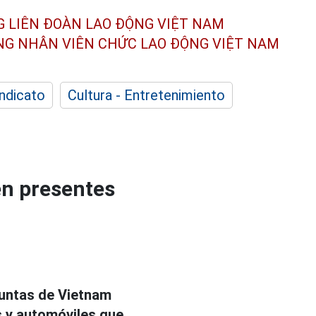
G LIÊN ĐOÀN
LAO ĐỘNG VIỆT NAM
ÔNG NHÂN
VIÊN CHỨC LAO ĐỘNG
VIỆT NAM
indicato
Cultura - Entretenimiento
én presentes
untas de Vietnam
s y automóviles que