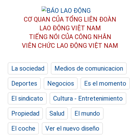
CƠ QUAN CỦA TỔNG LIÊN ĐOÀN
LAO ĐỘNG VIỆT NAM
TIẾNG NÓI CỦA CÔNG NHÂN
VIÊN CHỨC LAO ĐỘNG
VIỆT NAM
La sociedad
Medios de comunicacion
Deportes
Negocios
Es el momento
El sindicato
Cultura - Entretenimiento
Propiedad
Salud
El mundo
El coche
Ver el nuevo diseño