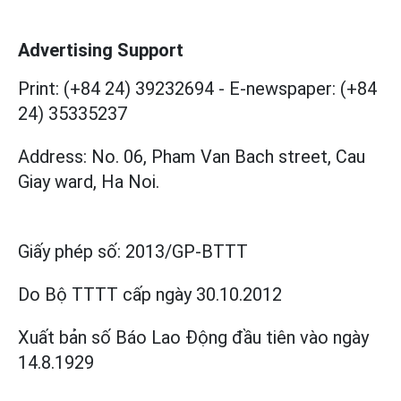
Advertising Support
Print: (+84 24) 39232694
-
E-newspaper: (+84
24) 35335237
Address: No. 06, Pham Van Bach street, Cau
Giay ward, Ha Noi.
Giấy phép số:
2013/GP-BTTT
Do Bộ TTTT cấp
ngày 30.10.2012
Xuất bản số Báo Lao Động đầu tiên vào ngày
14.8.1929