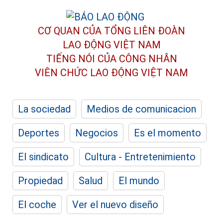
CƠ QUAN CỦA TỔNG LIÊN ĐOÀN
LAO ĐỘNG VIỆT NAM
TIẾNG NÓI CỦA CÔNG NHÂN
VIÊN CHỨC LAO ĐỘNG
VIỆT NAM
La sociedad
Medios de comunicacion
Deportes
Negocios
Es el momento
El sindicato
Cultura - Entretenimiento
Propiedad
Salud
El mundo
El coche
Ver el nuevo diseño