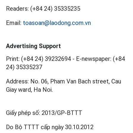
Readers:
(+84 24) 35335235
Email:
toasoan@laodong.com.vn
Advertising Support
Print: (+84 24) 39232694
-
E-newspaper: (+84
24) 35335237
Address: No. 06, Pham Van Bach street, Cau
Giay ward, Ha Noi.
Giấy phép số:
2013/GP-BTTT
Do Bộ TTTT cấp
ngày 30.10.2012