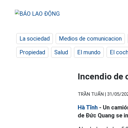
La sociedad
Medios de comunicacion
Propiedad
Salud
El mundo
El coc
Incendio de 
TRẦN TUẤN |
31/05/20
Hà Tĩnh
- Un camión
de Đức Quang se in