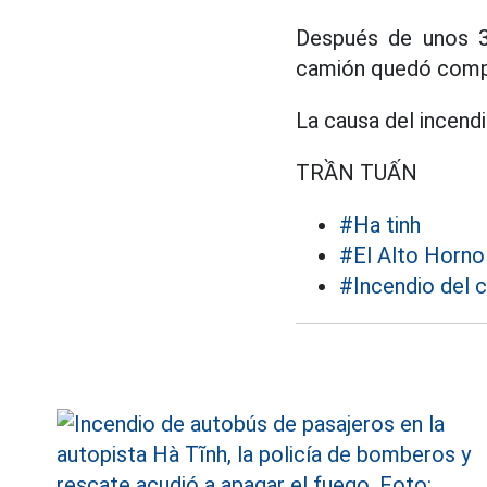
Después de unos 30
camión quedó com
La causa del incend
TRẦN TUẤN
#Ha tinh
#El Alto Horno
#Incendio del 