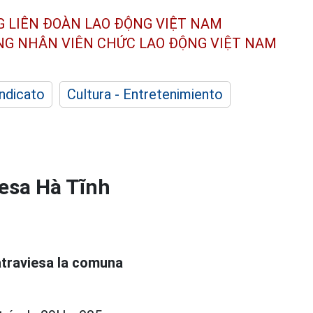
G LIÊN ĐOÀN
LAO ĐỘNG VIỆT NAM
ÔNG NHÂN
VIÊN CHỨC LAO ĐỘNG
VIỆT NAM
indicato
Cultura - Entretenimiento
iesa Hà Tĩnh
atraviesa la comuna