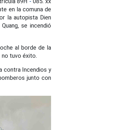
trícula 89H
-
085. xx
nte en la comuna de
or la autopista Dien
 Quang, se incendió
coche al borde de la
 no tuvo éxito.
a contra Incendios y
 bomberos junto con