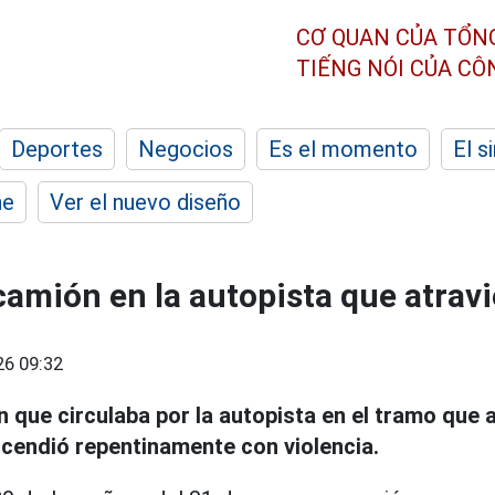
CƠ QUAN CỦA TỔN
TIẾNG NÓI CỦA C
Deportes
Negocios
Es el momento
El s
he
Ver el nuevo diseño
camión en la autopista que atrav
26 09:32
 que circulaba por la autopista en el tramo que 
cendió repentinamente con violencia.