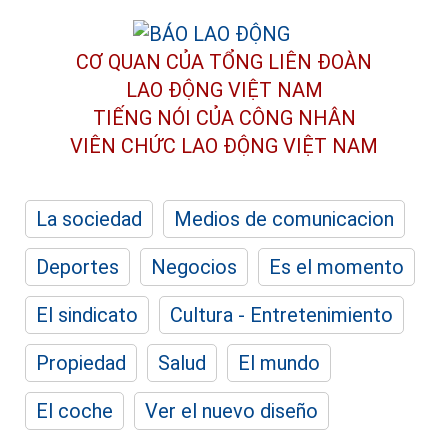
CƠ QUAN CỦA TỔNG LIÊN ĐOÀN
LAO ĐỘNG VIỆT NAM
TIẾNG NÓI CỦA CÔNG NHÂN
VIÊN CHỨC LAO ĐỘNG
VIỆT NAM
La sociedad
Medios de comunicacion
Deportes
Negocios
Es el momento
El sindicato
Cultura - Entretenimiento
Propiedad
Salud
El mundo
El coche
Ver el nuevo diseño