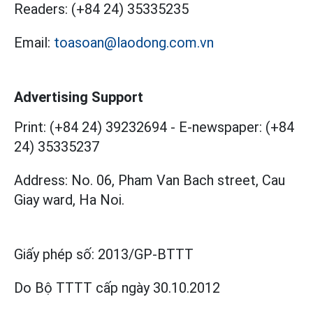
Readers:
(+84 24) 35335235
Email:
toasoan@laodong.com.vn
Advertising Support
Print: (+84 24) 39232694
-
E-newspaper: (+84
24) 35335237
Address: No. 06, Pham Van Bach street, Cau
Giay ward, Ha Noi.
Giấy phép số:
2013/GP-BTTT
Do Bộ TTTT cấp
ngày 30.10.2012