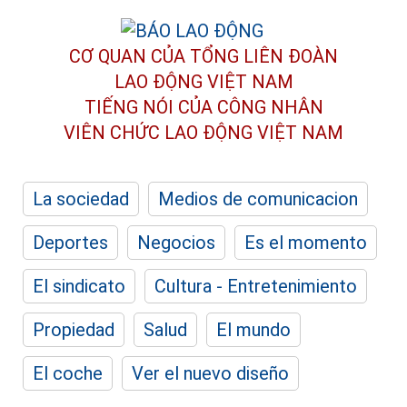
CƠ QUAN CỦA TỔNG LIÊN ĐOÀN
LAO ĐỘNG VIỆT NAM
TIẾNG NÓI CỦA CÔNG NHÂN
VIÊN CHỨC LAO ĐỘNG
VIỆT NAM
La sociedad
Medios de comunicacion
Deportes
Negocios
Es el momento
El sindicato
Cultura - Entretenimiento
Propiedad
Salud
El mundo
El coche
Ver el nuevo diseño