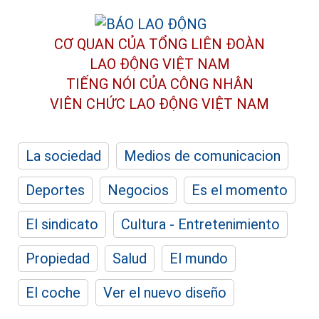
CƠ QUAN CỦA TỔNG LIÊN ĐOÀN
LAO ĐỘNG VIỆT NAM
TIẾNG NÓI CỦA CÔNG NHÂN
VIÊN CHỨC LAO ĐỘNG
VIỆT NAM
La sociedad
Medios de comunicacion
Deportes
Negocios
Es el momento
El sindicato
Cultura - Entretenimiento
Propiedad
Salud
El mundo
El coche
Ver el nuevo diseño