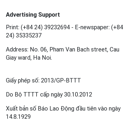
Advertising Support
Print: (+84 24) 39232694
-
E-newspaper: (+84
24) 35335237
Address: No. 06, Pham Van Bach street, Cau
Giay ward, Ha Noi.
Giấy phép số:
2013/GP-BTTT
Do Bộ TTTT cấp
ngày 30.10.2012
Xuất bản số Báo Lao Động đầu tiên vào ngày
14.8.1929