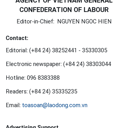
AGENCY OF VIETNAM GENERAL
CONFEDERATION OF LABOUR
Editor-in-Chief:
NGUYEN NGOC HIEN
Contact:
Editorial:
(+84 24) 38252441
-
35330305
Electronic newspaper:
(+84 24) 38303044
Hotline:
096 8383388
Readers:
(+84 24) 35335235
Email:
toasoan@laodong.com.vn
Advertising Support