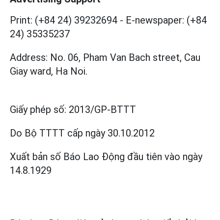
Print: (+84 24) 39232694
-
E-newspaper: (+84
24) 35335237
Address: No. 06, Pham Van Bach street, Cau
Giay ward, Ha Noi.
Giấy phép số:
2013/GP-BTTT
Do Bộ TTTT cấp
ngày 30.10.2012
Xuất bản số Báo Lao Động đầu tiên vào ngày
14.8.1929