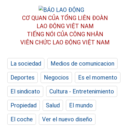
CƠ QUAN CỦA TỔNG LIÊN ĐOÀN
LAO ĐỘNG VIỆT NAM
TIẾNG NÓI CỦA CÔNG NHÂN
VIÊN CHỨC LAO ĐỘNG
VIỆT NAM
La sociedad
Medios de comunicacion
Deportes
Negocios
Es el momento
El sindicato
Cultura - Entretenimiento
Propiedad
Salud
El mundo
El coche
Ver el nuevo diseño