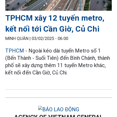
TPHCM xây 12 tuyến metro,
kết nối tới Cần Giờ, Củ Chi
MINH QUÂN |
03/02/2025 - 06:00
TPHCM
- Ngoài kéo dài tuyến Metro số 1
(Bến Thành - Suối Tiên) đến Bình Chánh, thành
phố sẽ xây dựng thêm 11 tuyến Metro khác,
kết nối đến Cần Giờ, Củ Chi.