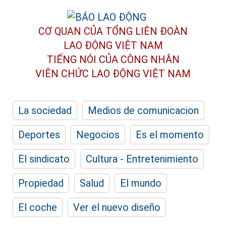
CƠ QUAN CỦA TỔNG LIÊN ĐOÀN
LAO ĐỘNG VIỆT NAM
TIẾNG NÓI CỦA CÔNG NHÂN
VIÊN CHỨC LAO ĐỘNG
VIỆT NAM
La sociedad
Medios de comunicacion
Deportes
Negocios
Es el momento
El sindicato
Cultura - Entretenimiento
Propiedad
Salud
El mundo
El coche
Ver el nuevo diseño