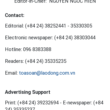
Editor-in-Chief:
NGUYEN NGOC HIEN
Contact:
Editorial:
(+84 24) 38252441
-
35330305
Electronic newspaper:
(+84 24) 38303044
Hotline:
096 8383388
Readers:
(+84 24) 35335235
Email:
toasoan@laodong.com.vn
Advertising Support
Print: (+84 24) 39232694
-
E-newspaper: (+84
24) 35335237