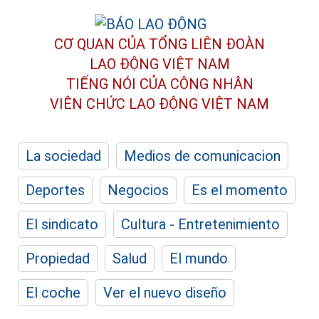
CƠ QUAN CỦA TỔNG LIÊN ĐOÀN
LAO ĐỘNG VIỆT NAM
TIẾNG NÓI CỦA CÔNG NHÂN
VIÊN CHỨC LAO ĐỘNG
VIỆT NAM
La sociedad
Medios de comunicacion
Deportes
Negocios
Es el momento
El sindicato
Cultura - Entretenimiento
Propiedad
Salud
El mundo
El coche
Ver el nuevo diseño