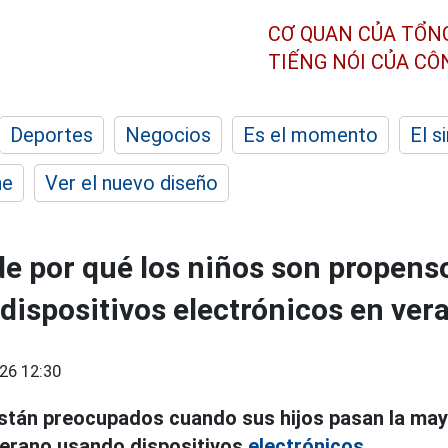
CƠ QUAN CỦA TỔN
TIẾNG NÓI CỦA C
Deportes
Negocios
Es el momento
El s
he
Ver el nuevo diseño
de por qué los niños son propens
dispositivos electrónicos en ver
26 12:30
tán preocupados cuando sus hijos pasan la may
verano usando dispositivos
electrónicos.