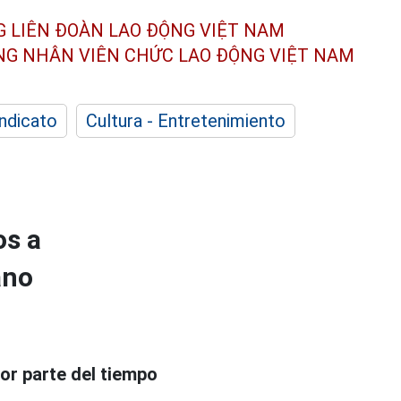
G LIÊN ĐOÀN
LAO ĐỘNG VIỆT NAM
ÔNG NHÂN
VIÊN CHỨC LAO ĐỘNG
VIỆT NAM
indicato
Cultura - Entretenimiento
os a
ano
or parte del tiempo