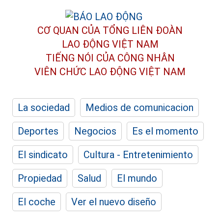
CƠ QUAN CỦA TỔNG LIÊN ĐOÀN
LAO ĐỘNG VIỆT NAM
TIẾNG NÓI CỦA CÔNG NHÂN
VIÊN CHỨC LAO ĐỘNG
VIỆT NAM
La sociedad
Medios de comunicacion
Deportes
Negocios
Es el momento
El sindicato
Cultura - Entretenimiento
Propiedad
Salud
El mundo
El coche
Ver el nuevo diseño