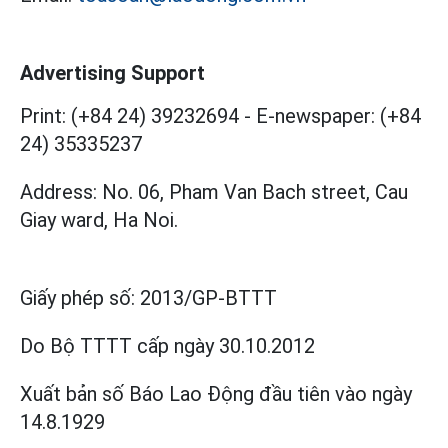
Advertising Support
Print: (+84 24) 39232694
-
E-newspaper: (+84
24) 35335237
Address: No. 06, Pham Van Bach street, Cau
Giay ward, Ha Noi.
Giấy phép số:
2013/GP-BTTT
Do Bộ TTTT cấp
ngày 30.10.2012
Xuất bản số Báo Lao Động đầu tiên vào ngày
14.8.1929